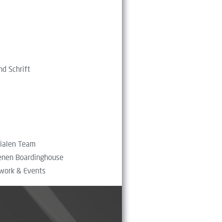
nd Schrift
gialen Team
genen Boardinghouse
rwork & Events