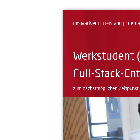
Innovativer Mittelstand | Inter
Werk­student 
Full-Stack-En
zum nächstmöglichen Zeitpunkt 